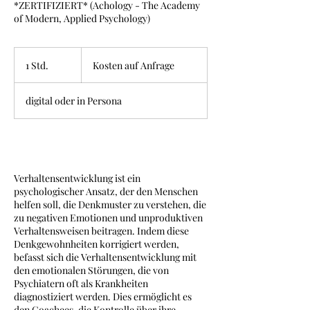
*ZERTIFIZIERT* (Achology - The Academy
of Modern, Applied Psychology)
Kosten
auf
1 Std.
1
Kosten auf Anfrage
Anfrage
S
t
digital oder in Persona
d
Beschreibung
Verhaltensentwicklung ist ein
psychologischer Ansatz, der den Menschen
helfen soll, die Denkmuster zu verstehen, die
zu negativen Emotionen und unproduktiven
Verhaltensweisen beitragen. Indem diese
Denkgewohnheiten korrigiert werden,
befasst sich die Verhaltensentwicklung mit
den emotionalen Störungen, die von
Psychiatern oft als Krankheiten
diagnostiziert werden. Dies ermöglicht es
den Coachees, die Kontrolle über ihre