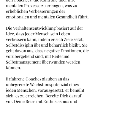
mentalen Prozesse zu erlangen, was zu
erheblichen Verbesserungen der
emotionalen und mentalen Gesundheit führt.
Die Verhaltensentwicklung basiert auf der
Idee, dass jeder Mensch sein Leben
verbessern kann, indem er sich Ziele setzt,
Selbstdisziplin übt und beharrlich bleibt. Sie
geht davon aus, dass negative Emotionen, die
vorübergehend sind, mit Reife und
Selbstmanagement überwunden werden
können.
Erfahrene Coaches glauben an das
unbegrenzte Wachstumspotenzial eines
jeden Menschen, vorausgesetzt, er bemüht
sich, es zu erreichen. Bereite Dich darauf
vor, Deine Reise mit Enthusiasmus und
Aufgeschlossenheit zu beginnen. Du bist
dabei, Dich mit Werkzeugen auszustatten,
die Deine Denkweise verändern, Deinen
Einfluss verstärken und zu mehr geistiger
Klarheit und Selbsterkenntnis führen