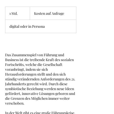
Kosten
auf
1 Std.
1
Kosten auf Anfrage
Anfrage
S
t
digital oder in Persona
d
Beschreibung
Das Zusammenspiel von Führung und
Business ist die treibende Kraft des sozialen
Fortschritts, welche die Gesellschaft
voranbringt, indem sie sich
Herausforderungen stellt und den sich
ständig verändernden Anforderungen des 21.
Jahrhunderts gerecht wird. Durch diese
symbiotische Beziehung werden neue Ideen
gefördert, innovative Lösungen geboren und
die Grenzen des Möglichen immer weiter
verschoben.
In der Welt gibt es eine große Führungskrise,